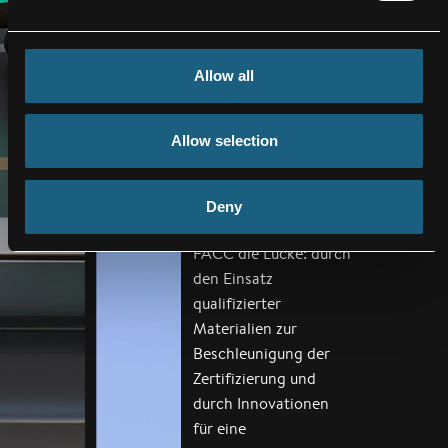
Energieeffizienz zu
verbessern –
entscheidend für den
Allow all
batteriebetriebenen
Flug.
Allow selection
Während sich die
Branche vom Prototyp
zur Serienfertigung
Deny
entwickelt, schließt
FACC die Lücke: durch
den Einsatz
qualifizierter
Materialien zur
Beschleunigung der
Zertifizierung und
durch Innovationen
für eine