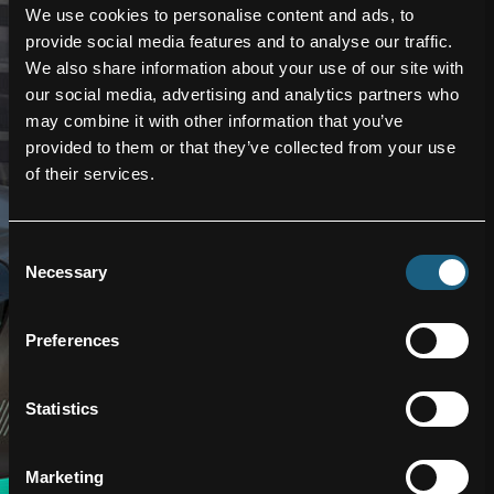
skalierbare und
We use cookies to personalise content and ads, to
effiziente Lösungen.
provide social media features and to analyse our traffic.
FACC liefert – mit in
We also share information about your use of our site with
der Luftfahrt
our social media, advertising and analytics partners who
bewährten
may combine it with other information that you’ve
Verbundstrukturen,
provided to them or that they’ve collected from your use
die geringes Gewicht
of their services.
mit
zertifizierungsfähigen
Materialien vereinen.
Consent
Necessary
Selection
Mit jahrzehntelanger
Erfahrung
Preferences
unterstützen wir
eVTOL-Hersteller
Statistics
dabei, Gewicht zu
reduzieren, Reichweite
zu erhöhen und die
Marketing