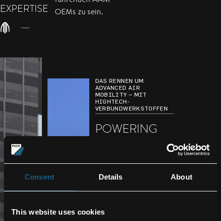
EXPERTISE
OEMs zu sein.
DAS RENNEN UM
ADVANCED AIR
MOBILITY – MIT
HIGHTECH-
VERBUNDWERKSTOFFEN
POWERING
THE FUTURE
OF URBAN
FLIGHT
Consent
Details
About
Advanced Air Mobility
erfordert zertifizierte,
This website uses cookies