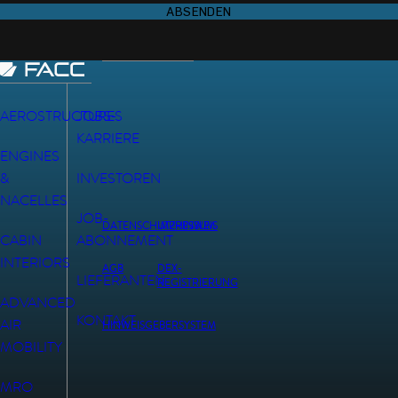
ABSENDEN
AEROSTRUCTURES
JOBS-
KARRIERE
ENGINES
&
INVESTOREN
NACELLES
JOB-
DATENSCHUTZHINWEIS
IMPRESSUM
CABIN
ABONNEMENT
INTERIORS
AGB
DEX-
LIEFERANTEN
REGISTRIERUNG
ADVANCED
KONTAKT
AIR
HINWEISGEBERSYSTEM
MOBILITY
MRO