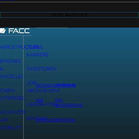
MEHR ANZEIGEN
AEROSTRUCTURES
JOBS-
KARRIERE
ENGINES
&
INVESTOREN
NACELLES
JOB-
DATENSCHUTZHINWEIS
IMPRESSUM
CABIN
ABONNEMENT
INTERIORS
AGB
DEX-
LIEFERANTEN
REGISTRIERUNG
ADVANCED
KONTAKT
AIR
HINWEISGEBERSYSTEM
MOBILITY