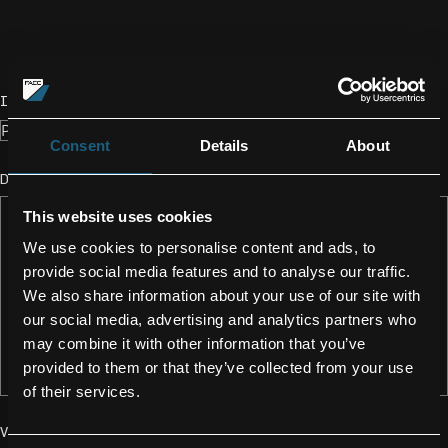
ICH BIN INTERESSIERT AN*
UNTERNEHMEN*
TELEFONNUMMER*
ADRESSE*
DERZEIT BESUCHTE BILDUNGSEINRICHTUNG*
WUNSCHTERMINE ZUM SCHNUPPERN*
NAME VON DEINER/M ERZIEHUNGSBERECHTIGTER/N:*
TELEFONNUMMER DEINER/M ERZIEHUNGSBERECHTIGTER/N:*
E-MAIL-ADRESSE DEINER/M ERZIEHUNGSBERECHTIGTER/N:*
PHONE NO.*
DETAILS*
AIRCRAFT MODEL*
AIRCRAFT SERIAL NO.*
PART NO.*
QUANTITY*
PART DESCRIPTION*
REQUIRED ON DOCK DATE*
VENEER TYPE
PLATING CODE
FABRIC TYPE
REISEPASS*
ARBEITSGENEHMIGUNG ODER VISUM
VERSICHERUNGSFORMULAR DEINER SCHULE (ODER AMS, BFI
STRASSE*
PLZ*
STADT*
Ich möchte das FACC ‚Beyond Magazin‘ postalisch empfangen.
ETC.)
Consent
Details
About
DETAILS ZU IHRER ANFRAGE
This website uses cookies
We use cookies to personalise content and ads, to
provide social media features and to analyse our traffic.
We also share information about your use of our site with
our social media, advertising and analytics partners who
may combine it with other information that you’ve
provided to them or that they’ve collected from your use
of their services.
VORNAME*
NACHNAME*