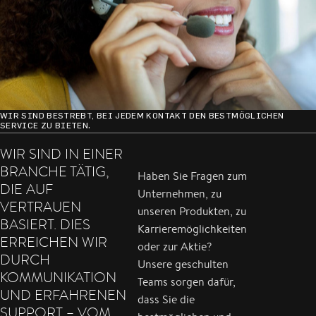
Wenn Sie uns anrufen, landen Sie nicht in
einem endlosen Telefonmenü – und auch nicht
bei Siri oder Alexa. Ihre E-Mail verschwindet
bei uns nicht in einem anonymen Posteingang,
WIR SIND BESTREBT, BEI JEDEM KONTAKT DEN BESTMÖGLICHEN
SERVICE ZU BIETEN.
wo sie unbeachtet bleibt.
WIR SIND IN EINER
Bei FACC nehmen wir uns persönlich Zeit für
BRANCHE TÄTIG,
Haben Sie Fragen zum
Ihr Anliegen. Wir bieten Ihnen den Service, den
DIE AUF
Unternehmen, zu
wir uns selbst wünschen würden: direkt,
VERTRAUEN
unseren Produkten, zu
engagiert und auf Augenhöhe.
BASIERT. DIES
Karrieremöglichkeiten
ERREICHEN WIR
oder zur Aktie?
DURCH
Unsere geschulten
KOMMUNIKATION
Teams sorgen dafür,
UND ERFAHRENEN
dass Sie die
SUPPORT – VOM