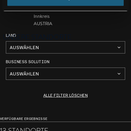
9
4910 Ried im
Innkreis
AUSTRIA
UNSERE STANDORTE
LAND
BUSINESS SOLUTION
ALLE FILTER LÖSCHEN
VERFÜGBARE ERGEBNISSE
13 STANDORTE