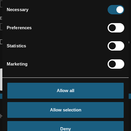
Consent
Necessary
Selection
E-MAIL*
Preferences
Ich habe den
Datenschutzhinweis
gelesen und zur Kenntnis genommen
Statistics
und willige in die Speicherung und Verarbeitung meiner Daten bis auf
Widerruf für zukünftige Kontaktaufnahmen mit Werbecharakter ein. *
Marketing
Allow all
ABSENDEN
Allow selection
HAUPTSITZ
Fischerstraße
Deny