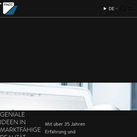
DE
ONE-STOP-SHOP
VON DESIGN ÜBER
PRODUKTION BIS
ZUR WARTUNG
GENIALE
IDEEN IN
Mit über 35 Jahren
MARKTFÄHIGE
Erfahrung und