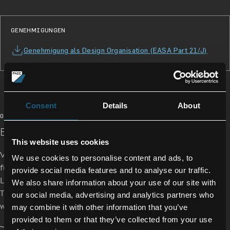
GENEHMIGUNGEN
Genehmigung als Design Organisation (EASA Part 21/J)
Consent
Details
About
02/03
EINZIGARTIGER WERT IN SERIE
This website uses cookies
Von Passagierflugzeugen und Businessjets bis hin zu Drohnen
We use cookies to personalise content and ads, to
für Passagier- und Logistikanwendungen: Unsere zertifizierten
provide social media features and to analyse our traffic.
Lösungen in den Bereichen Flugzeugstruktur, Triebwerke,
We also share information about your use of our site with
Triebwerksverkleidungen und Kabineninterieur haben sich
our social media, advertising and analytics partners who
weltweit in zahlreichen Flotten bewährt.
may combine it with other information that you’ve
provided to them or that they’ve collected from your use