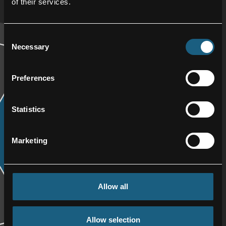
of their services.
Consent
Necessary
Selection
Preferences
Statistics
P0A
EASA
Marketing
PART 21-G
Allow all
Allow selection