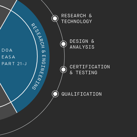
D0A
EASA
PART 21-J