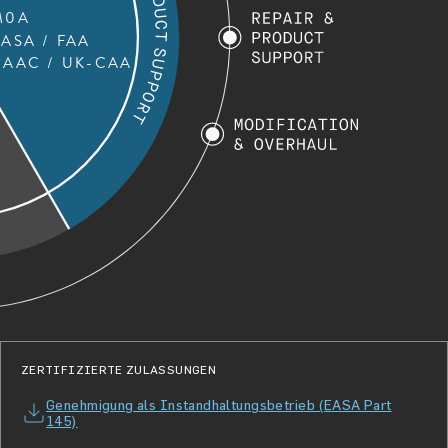
M0A
EASA / FAA
CAAC / UK-CAA
ZERTIFIZIERTE ZULASSUNGEN
Genehmigung als Instandhaltungsbetrieb (EASA Part
145)