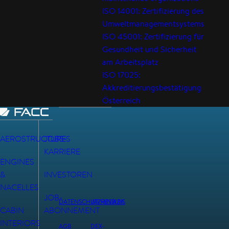
ISO 14001: Zertifizierung des
Umweltmanagementsystems
ISO 45001: Zertifizierung für
Gesundheit und Sicherheit
am Arbeitsplatz
ISO 17025:
Akkreditierungsbestätigung
Österreich
AEROSTRUCTURES
JOBS-
KARRIERE
ENGINES
&
INVESTOREN
NACELLES
JOB-
DATENSCHUTZHINWEIS
IMPRESSUM
CABIN
ABONNEMENT
INTERIORS
AGB
DEX-