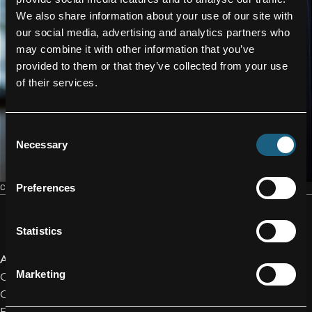
We also share information about your use of our site with
our social media, advertising and analytics partners who
may combine it with other information that you’ve
provided to them or that they’ve collected from your use
of their services.
Consent
Necessary
Selection
Preferences
CONTACT
Statistics
Andrea Schachinger
Marketing
Corporate Spokesperson
Cell: +43/664/80119-1194
Email:
a.schachinger@facc.com