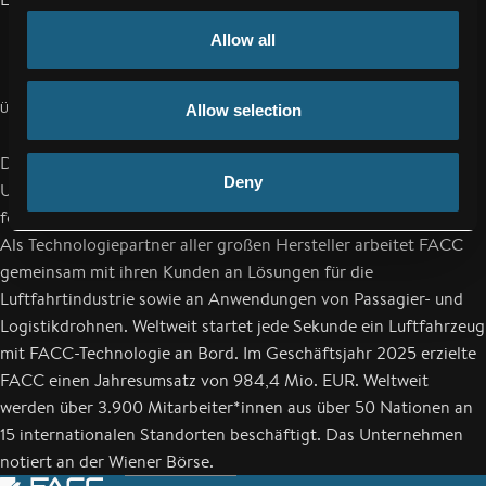
Allow all
ÜBER FACC
Allow selection
Die FACC AG zählt zu den weltweit führenden Aerospace
Deny
Unternehmen und entwickelt, designt und fertigt
fortschrittliche Leichtbausysteme für die Luft- und Raumfahrt.
Als Technologiepartner aller großen Hersteller arbeitet FACC
gemeinsam mit ihren Kunden an Lösungen für die
Luftfahrtindustrie sowie an Anwendungen von Passagier- und
Logistikdrohnen. Weltweit startet jede Sekunde ein Luftfahrzeug
mit FACC-Technologie an Bord. Im Geschäftsjahr 2025 erzielte
FACC einen Jahresumsatz von 984,4 Mio. EUR. Weltweit
werden über 3.900 Mitarbeiter*innen aus über 50 Nationen an
15 internationalen Standorten beschäftigt. Das Unternehmen
notiert an der Wiener Börse.