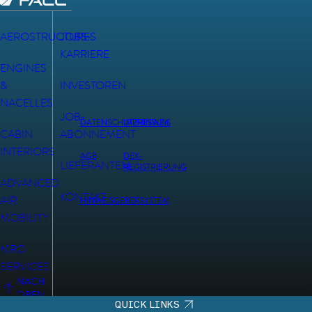
AEROSTRUCTURES
JOBS-
KARRIERE
ENGINES
&
INVESTOREN
NACELLES
JOB-
DATENSCHUTZHINWEIS
IMPRESSUM
CABIN
ABONNEMENT
INTERIORS
AGB
DEX-
LIEFERANTEN
REGISTRIERUNG
ADVANCED
KONTAKT
AIR
HINWEISGEBERSYSTEM
MOBILITY
MRO
SERVICES
NACH
OBEN
QUICK LINKS