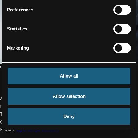
Preferences
Statistics
Marketing
CONTACT
Allow all
Allow selection
Andreas Perotti
Director Marketing & Communications
Tel.: +43/59/616-1142
Deny
Cell: +43/664/ 80 119 1142
E-Mail:
a.perotti@facc.com