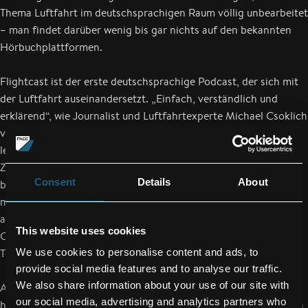
Thema Luftfahrt im deutschsprachigen Raum völlig unbearbeitet
– man findet darüber wenig bis gar nichts auf den bekannten
Hörbuchplattformen.
Flightcast ist der erste deutschsprachige Podcast, der sich mit
der Luftfahrt auseinandersetzt. „Einfach, verständlich und
erklärend“, wie Journalist und Luftfahrtexperte Michael Csoklich
verspricht, „in einer Tiefe, die Medien heute leider nur schwer
leisten können.“ Flightcast soll vorerst circa im
Zweiwochenrhythmus erscheinen. Die erste, zum großen Teil
Consent
Details
About
bereits vorproduzierte Staffel, hat zwölf Folgen. „Ich wollte
mich für den Anfang mit grundsätzlichen Themen des Fliegens
auseinandersetzen“, erklärt der langjährige Radiojournalist
This website uses cookies
Csoklich, „es ist die Welt über den Wolken, einer faszinierenden
Technologie und der präzisen Logistik.“
We use cookies to personalise content and ads, to
provide social media features and to analyse our traffic.
We also share information about your use of our site with
Als Hosting Plattform dient buzzsprout, auf der unter
our social media, advertising and analytics partners who
http://flightcast.buzzsprout.com/ bereits die ersten zwei Folgen