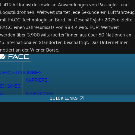
Luftfahrtindustrie sowie an Anwendungen von Passagier- und
Logistikdrohnen. Weltweit startet jede Sekunde ein Luftfahrzeug
mit FACC-Technologie an Bord. Im Geschäftsjahr 2025 erzielte
FACC einen Jahresumsatz von 984,4 Mio. EUR. Weltweit
werden über 3.900 Mitarbeiter*innen aus über 50 Nationen an
15 internationalen Standorten beschäftigt. Das Unternehmen
notiert an der Wiener Börse.
AEROSTRUCTURES
JOBS-
KARRIERE
ENGINES
&
INVESTOREN
QUICK LINKS
NACELLES
JOB-
DATENSCHUTZHINWEIS
IMPRESSUM
CABIN
ABONNEMENT
INTERIORS
AGB
DEX-
LIEFERANTEN
REGISTRIERUNG