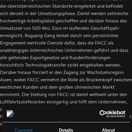
die oberösterreichischen Standorte eingeleitet und befindet
sich derzeit in der Umsetzungsphase. Damit werden zahlreiche
hochwertige Arbeitsplätze geschaffen und darüber hinaus das
Umsatzziel von 500 Mio. Euro im laufenden Geschäftsjahr
ermöglicht. Ruguang Geng leistet durch sein persönliches
Engagement wertvolle Dienste dafür, dass die FACC als
unabhängiges österreichisches Unternehmen geführt und dass
alle geltenden Exportgesetze und Kundenforderungen
hinsichtlich Technologietransfer strikt eingehalten werden.
Darüber hinaus forciert er den Zugang zur Wachstumsregion
Asien, wobei FACC vermehrt die Rolle als Brückenkopf zwischen
westlichen Kunden und dem großen chinesischen Markt
einnimmt. Die Stellung von FACC ist damit weltweit unter den
Luftfahrtzulieferanten einzigartig und hilft dem Unternehmen,
zum einen die Beziehung zu seinen OEM Kunden weiter zu
festigen und zum anderen die wachsenden Märkte schneller und
effizienter zu erschließen.
Consent
Details
About