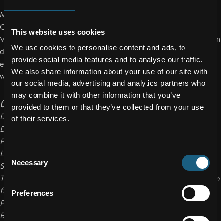
Mit dem
Goldenen Verdienstzeichen
ehrt das Land
Oberösterreich Personen, die sich durch ihr Wirken besondere
This website uses cookies
Verdienste um das Ansehen des Landes Oberösterreich oder um
We use cookies to personalise content and ads, to
das Wohl seiner Bevölkerung erworben haben. Die Verleihung
provide social media features and to analyse our traffic.
erfolgt durch Beschluss der Landesregierung, die Auszeichnung
We also share information about your use of our site with
wird vom Landeshauptmann überreicht.
our social media, advertising and analytics partners who
may combine it with other information that you’ve
Über FACC
provided to them or that they’ve collected from your use
Die FACC AG ist eines der weltweit führenden Unternehmen in
of their services.
Design, Entwicklung und Fertigung von fortschrittlichen
Faserverbundkomponenten und -systemen für die
Consent
Luftfahrtindustrie. Die Produktpalette reicht von
Necessary
Selection
Strukturbauteilen an Rumpf und Tragflächen über
Triebwerkskomponenten bis hin zu kompletten Passagierkabinen
für zivile Verkehrsflugzeuge, Business Jets und Hubschrauber.
Preferences
FACC produziert für alle großen Flugzeughersteller wie Airbus,
Boeing, Bombardier, Embraer, COMAC und Sukhoi sowie