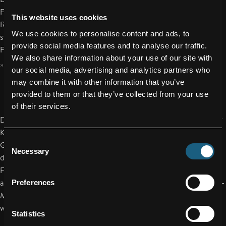
Flexibilität und fachliche Kompetenz in der Konstruktion und
This website uses cookies
Reparatur von innovativen Leichtbaukomponenten und -
We use cookies to personalise content and ads, to
systemen. Einer der jüngsten Innovationsmeilensteine von
provide social media features and to analyse our traffic.
FACC im Bereich der Flugzeuginnenausstattung ist das neue
We also share information about your use of our site with
„Passenger Luggage Space Upgrade“.
our social media, advertising and analytics partners who
may combine it with other information that you’ve
provided to them or that they’ve collected from your use
of their services.
Dieses Interiors-Produkt verbessert nicht nur das Ambiente der
Kabine durch neugestaltete Klappen und Verschlüsse der
Consent
Gepäckablagen, sondern auch deren Funktionalität durch
Necessary
Selection
deutlich mehr Stauraum bei gleichzeitiger Gewichtseinsparung.
Fluggesellschaften wird bei den neu gestalteten Kabinentüren
auch ein breites Spektrum an Individualisierungs- und Branding-
Preferences
Möglichkeiten geboten. Darüber hinaus kann das Upgrade in
wenigen Stunden am Flugzeug implementiert werden.
Statistics