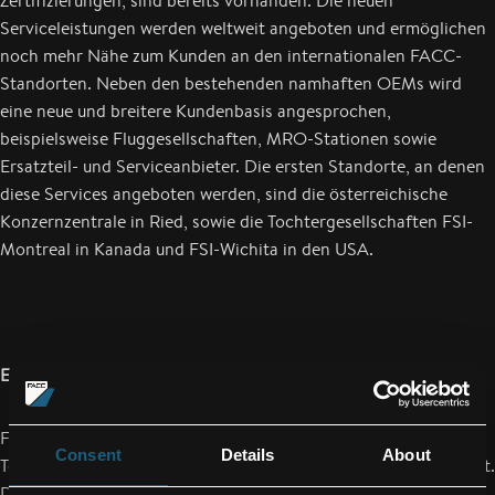
Zertifizierungen, sind bereits vorhanden. Die neuen
Serviceleistungen werden weltweit angeboten und ermöglichen
noch mehr Nähe zum Kunden an den internationalen FACC-
Standorten. Neben den bestehenden namhaften OEMs wird
eine neue und breitere Kundenbasis angesprochen,
beispielsweise Fluggesellschaften, MRO-Stationen sowie
Ersatzteil- und Serviceanbieter. Die ersten Standorte, an denen
diese Services angeboten werden, sind die österreichische
Konzernzentrale in Ried, sowie die Tochtergesellschaften FSI-
Montreal in Kanada und FSI-Wichita in den USA.
Erstmaliger Einsatz bei Austrian Airlines
FACC ist seit rund 30 Jahren Originalteile-Hersteller und
Consent
Details
About
Technologiepartner aller namhaften Flugzeughersteller weltweit.
Darüber hinaus verfügt FACC über weitreichendes Know-how,