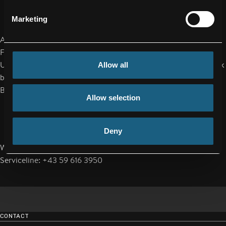
Marketing
Austrian Airlines, Kooperationspartner und Launch-Kunde von
FACC für diese neue Produktinnovation, startet im Herbst ein
Upgrade ihrer A320 Classic Kabine. Neben der modernen Optik
Allow all
bedeutet mehr Gepäckraum auch gleichzeitig kürzere
Boardingzeiten.
Allow selection
Deny
Weitere Informationen unter: aftermarket.services@facc.com,
Serviceline: +43 59 616 3950
CONTACT