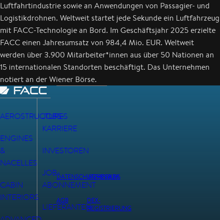
Luftfahrtindustrie sowie an Anwendungen von Passagier- und
Logistikdrohnen. Weltweit startet jede Sekunde ein Luftfahrzeug
mit FACC-Technologie an Bord. Im Geschäftsjahr 2025 erzielte
FACC einen Jahresumsatz von 984,4 Mio. EUR. Weltweit
werden über 3.900 Mitarbeiter*innen aus über 50 Nationen an
15 internationalen Standorten beschäftigt. Das Unternehmen
notiert an der Wiener Börse.
AEROSTRUCTURES
JOBS-
KARRIERE
ENGINES
&
INVESTOREN
NACELLES
JOB-
DATENSCHUTZHINWEIS
IMPRESSUM
CABIN
ABONNEMENT
INTERIORS
AGB
DEX-
LIEFERANTEN
REGISTRIERUNG
ADVANCED