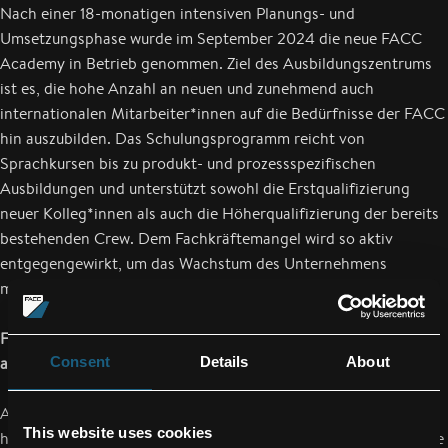
Nach einer 18-monatigen intensiven Planungs- und
Umsetzungsphase wurde im September 2024 die neue FACC
Academy in Betrieb genommen. Ziel des Ausbildungszentrums
ist es, die hohe Anzahl an neuen und zunehmend auch
internationalen Mitarbeiter*innen auf die Bedürfnisse der FACC
hin auszubilden. Das Schulungsprogramm reicht von
Sprachkursen bis zu produkt- und prozessspezifischen
Ausbildungen und unterstützt sowohl die Erstqualifizierung
neuer Kolleg*innen als auch die Höherqualifizierung der bereits
bestehenden Crew. Dem Fachkräftemangel wird so aktiv
entgegengewirkt, um das Wachstum des Unternehmens
maximal zu unterstützen.
FACC erforscht Wiederverwendung von Leichtbaumaterialien
aus der Luftfahrtindustrie
Consent
Details
About
Als führender Hersteller der internationalen Luftfahrtindustrie
This website uses cookies
hat die FACC AG in den letzten Jahren bedeutende Fortschritte