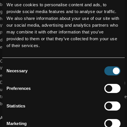
bei der Erforschung thermoplastischer Verbundwerkstoffe
We use cookies to personalise content and ads, to
gemacht. Diese ermöglichen eine effiziente und
provide social media features and to analyse our traffic.
hochautomatisierte Produktion – bei gleichzeitiger
We also share information about your use of our site with
our social media, advertising and analytics partners who
Wiederverwendbarkeit von Bauteilen nach dem Ende ihres
may combine it with other information that you’ve
Produktlebenszyklus. In der kommerziellen Luftfahrt sowie im
provided to them or that they’ve collected from your use
dynamischen Sektor Advanced Air Mobility stellt dies einen
of their services.
entscheidenden Wettbewerbsvorteil dar.
Gemeinsam mit 13 europäischen Partnern wird die
Consent
Weiternutzung dieser innovativen Leichtbaumaterialien nun in
Necessary
Selection
einem europäischen Forschungsprojekt weiter vorangetrieben.
Die FACC baut damit ihre hohe Kompetenz bei der Entwicklung
Preferences
und Fertigung innovativer Leichtbaumaterialien weiter aus und
trägt wesentlich zu einer noch nachhaltigeren Luftfahrtindustrie
bei.
Statistics
Ausblick
Marketing