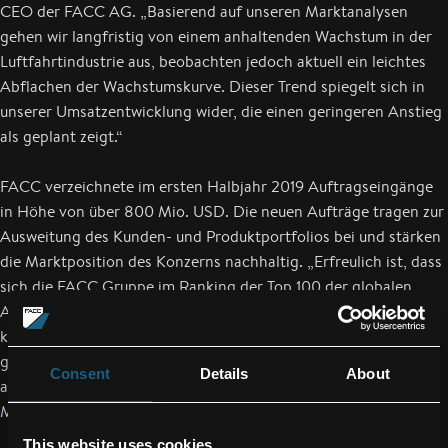
CEO der FACC AG. „Basierend auf unseren Marktanalysen
gehen wir langfristig von einem anhaltenden Wachstum in der
Luftfahrtindustrie aus, beobachten jedoch aktuell ein leichtes
Abflachen der Wachstumskurve. Dieser Trend spiegelt sich in
unserer Umsatzentwicklung wider, die einen geringeren Anstieg
als geplant zeigt.“
FACC verzeichnete im ersten Halbjahr 2019 Auftragseingänge
in Höhe von über 800 Mio. USD. Die neuen Aufträge tragen zur
Ausweitung des Kunden- und Produktportfolios bei und stärken
die Marktposition des Konzerns nachhaltig. „Erfreulich ist, dass
sich die FACC Gruppe im Ranking der Top 100 der globalen
Aerospace-Unternehmen ein weiteres Mal in Folge verbessern
konnte und in der Branche den Ruf eines Innovationsführers
genießt. Neue Aufträge – nicht nur von langjährigen, sondern
Consent
Details
About
auch von neuen Kunden – bestätigen dies eindrucksvoll“, so
Machtlinger.
This website uses cookies