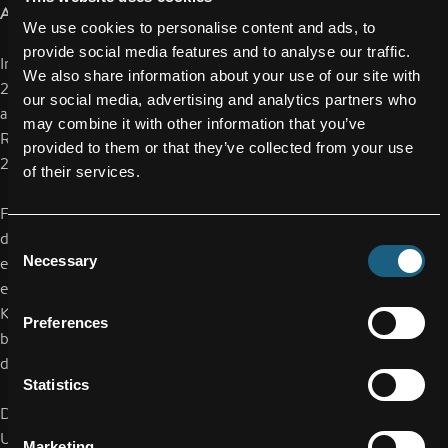
Ausblick
We use cookies to personalise content and ads, to
provide social media features and to analyse our traffic.
Im Rahmen der 5. ordentlichen Hauptversammlung am 9. Juli
We also share information about your use of our site with
2019 wurde unter anderem die Änderung des Geschäftsjahres
our social media, advertising and analytics partners who
auf das Kalenderjahr beschlossen. Somit ist das Jahr 2019 ein
may combine it with other information that you’ve
Rumpfgeschäftsjahr, welches am 31. Dezember 2019 (1. März
provided to them or that they’ve collected from your use
2019 - 31. Dezember 2019) enden wird.
of their services.
Für das laufende Geschäftsjahr (Rumpfgeschäftsjahr) erwartet
das Management einen Umsatz von rund 600 Mio. EUR. sowie
Consent
Necessary
eine EBIT-Marge von annähernd 6 %. Diese Erwartung
Selection
entspricht einem weiterhin planmäßigen Verlauf der
Kundenbedarfe für das restliche Geschäftsjahr. Hier ist zu
Preferences
berücksichtigen, dass die unterjährige Entwicklung auf Grund
diverser saisonaler Effekte nicht linear verläuft.
Statistics
Die weiteren Aussagen zu den Einflüssen und Maßnahmen zur
Umsatz- und Ergebniserwartung sind - unter Berücksichtigung
Marketing