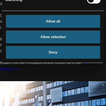
des verkürzten Geschäftsjahres - unverändert aufrecht.
Der Halbjahresbericht 2019 der FACC AG ist auf der Website
des Unternehmens www.facc.com unter dem
Allow all
Link
facc.com/Investor-Relations/Finanzberichte
abrufbar.
Allow selection
Bilder von FACC zur honorarfreien Verwendung sind in der
FACC Mediathek unter dem Link
press.facc.com/Media
zum
Download angeboten.
Deny
Bildern von der Pressekonferenz finden Sie in der
APA
Fotogalerie
.