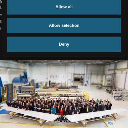
gleichzeitig geringem Gewicht. Die Produktion der äußeren
Allow all
Landeklappen und vor allem auch die Assemblierung mit
verschiedensten Metallteilen braucht Know-how und
Kompetenz, die die knapp 100 speziell geschulten Experten
Allow selection
täglich in die FACC Fertigungsstraße einbringen.
Deny