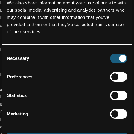
Ratenanstieg macht diese Finanzierungen notwendig, zudem
We also share information about your use of our site with
können wir unseren Kunden dank der optimierten
our social media, advertising and analytics partners who
may combine it with other information that you’ve
Produktionsstraße mit hochqualitativen Produkten beliefern“,
provided to them or that they’ve collected from your use
sagt Machtlinger weiter.
of their services.
Leichtbau in höchster Qualität und Perfektion
Consent
Necessary
Selection
Die Landeklappen sind bewegliche Steuerflächen an der
Preferences
Tragfläche eines Flugzeuges, die dazu dienen, dass Flugzeuge
auch bei geringeren Geschwindigkeiten abheben und landen.
Statistics
Die äußeren Landeklappen des Airbus A321 sind rund 7,5 Meter
lang, 1,26 Meter breit und knapp 40 Zentimeter hoch. FACC
fertigt sie aus Kohlefasern (CFK) sowie Glasfasern (GFK). Beide
Marketing
Leichtbaumaterialien weisen eine sehr hohe Stabilität auf und
entsprechen den hohen Anforderungen an Belastungen bei