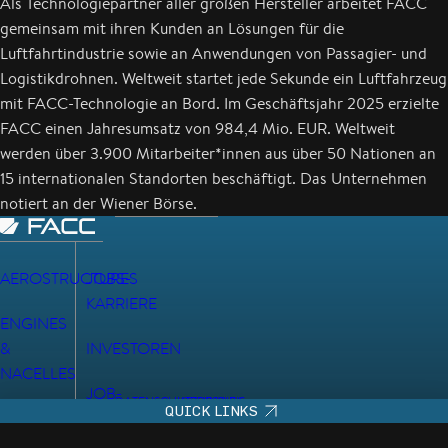
Als Technologiepartner aller großen Hersteller arbeitet FACC
gemeinsam mit ihren Kunden an Lösungen für die
Luftfahrtindustrie sowie an Anwendungen von Passagier- und
Logistikdrohnen. Weltweit startet jede Sekunde ein Luftfahrzeug
mit FACC-Technologie an Bord. Im Geschäftsjahr 2025 erzielte
FACC einen Jahresumsatz von 984,4 Mio. EUR. Weltweit
werden über 3.900 Mitarbeiter*innen aus über 50 Nationen an
15 internationalen Standorten beschäftigt. Das Unternehmen
notiert an der Wiener Börse.
AEROSTRUCTURES
JOBS-
KARRIERE
ENGINES
&
INVESTOREN
NACELLES
JOB-
DATENSCHUTZHINWEIS
IMPRESSUM
QUICK LINKS
CABIN
ABONNEMENT
INTERIORS