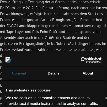
Den Auftrag zur Fertigung der äußeren Landeklappen erhielt
FACC im Jahre 2012. Die Erstauslieferung, nach einer nur kurzen
Entwicklungszeit, erfolgte bereits ein Jahr nach dem Start des
Projektes und erging an Airbus Broughton. „Die Besonderheiten
der FACC Landeklappen liegen im hohen Automatisierungsgrad
mit Tape Layer und Puls Echo Prüfroboter, im anspruchsvollen
Assembly aber auch in der Größe der Bauteile und der
getakteten Fertigungslinie“, hebt Robert Machtlinger hervor. Im
Projektverlauf wurden zahlreiche Meilensteine erarbeitet, wie
die Einführung einer getakteten Fertigungslinie, die
Implementierung einer neuen Version der äußeren Landeklappe
für die A321neo (New Engine Option) sowie eine
Automatisierung des Bohrprozesses mit eigenem Roboter.
Consent
Details
About
Weitere Vorteile der Landeklappenfertigung bei FACC sind
kurze Leadtimes und damit die Einhaltung von Terminen. Damit
This website uses cookies
konnte auch ein Ratenanstieg auf bis zu 26 Shipsets und mehr
pro Monat erzielt werden. „In die Fertigung dieser Landeklappen
We use cookies to personalise content and ads, to
wurden nach und nach circa zehn Millionen Euro investiert. Ein
provide social media features and to analyse our traffic.