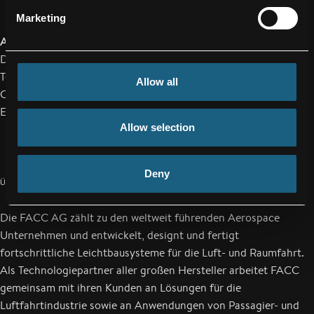
Marketing
Andreas Perotti
Director Marketing & Communications
Tel.: +43/59/616-1142
Allow all
Cell: +43/664/ 80 119 1142
E-Mail:
a.perotti@facc.com
Allow selection
Deny
ÜBER FACC
Die FACC AG zählt zu den weltweit führenden Aerospace
Unternehmen und entwickelt, designt und fertigt
fortschrittliche Leichtbausysteme für die Luft- und Raumfahrt.
Als Technologiepartner aller großen Hersteller arbeitet FACC
gemeinsam mit ihren Kunden an Lösungen für die
Luftfahrtindustrie sowie an Anwendungen von Passagier- und