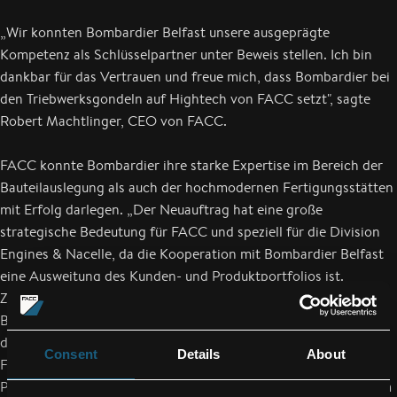
„Wir konnten Bombardier Belfast unsere ausgeprägte
Kompetenz als Schlüsselpartner unter Beweis stellen. Ich bin
dankbar für das Vertrauen und freue mich, dass Bombardier bei
den Triebwerksgondeln auf Hightech von FACC setzt", sagte
Robert Machtlinger, CEO von FACC.
FACC konnte Bombardier ihre starke Expertise im Bereich der
Bauteilauslegung als auch der hochmodernen Fertigungsstätten
mit Erfolg darlegen. „Der Neuauftrag hat eine große
strategische Bedeutung für FACC und speziell für die Division
Engines & Nacelle, da die Kooperation mit Bombardier Belfast
eine Ausweitung des Kunden- und Produktportfolios ist.
Zusätzlich baut FACC durch die Kooperation mit Bombardier
Belfast ihren Marktanteil auf der A320 Flugzeugfamilie, dem
derzeit weltweit erfolgreichsten Verkaufsschlager der Airbus-
Consent
Details
About
Flugzeugfamilien, weiter aus“, erklärte Günter Nelböck, Vice
President Engines & Nacelle von FACC. „Ein stabiles Wachstum