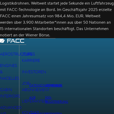
Logistikdrohnen. Weltweit startet jede Sekunde ein Luftfahrzeug
mit FACC-Technologie an Bord. Im Geschäftsjahr 2025 erzielte
FACC einen Jahresumsatz von 984,4 Mio. EUR. Weltweit
werden über 3.900 Mitarbeiter*innen aus über 50 Nationen an
15 internationalen Standorten beschäftigt. Das Unternehmen
notiert an der Wiener Börse.
AEROSTRUCTURES
JOBS-
KARRIERE
ENGINES
&
INVESTOREN
NACELLES
JOB-
DATENSCHUTZHINWEIS
IMPRESSUM
CABIN
ABONNEMENT
INTERIORS
AGB
DEX-
LIEFERANTEN
REGISTRIERUNG
ADVANCED
KONTAKT
AIR
HINWEISGEBERSYSTEM