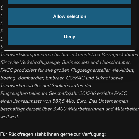
Über FACC
Die FACC AG ist eines der weltweit führenden Unternehmen in
Allow selection
Design, Entwicklung und Fertigung von fortschrittlichen
Faserverbundkomponenten und -systemen für die
Deny
Luftfahrtindustrie. Die Produktpalette reicht von
Strukturbauteilen an Rumpf und Tragflächen über
Triebwerkskomponenten bis hin zu kompletten Passagierkabinen
für zivile Verkehrsflugzeuge, Business Jets und Hubschrauber.
FACC produziert für alle großen Flugzeughersteller wie Airbus,
Boeing, Bombardier, Embraer, COMAC und Sukhoi sowie
Triebwerkhersteller und Sublieferanten der
Flugzeughersteller.
Im Geschäftsjahr 2015/16 erzielte FACC
einen Jahresumsatz von 587,5 Mio. Euro.
Das Unternehmen
beschäftigt derzeit über 3.400 Mitarbeiterinnen und Mitarbeiter
weltweit.
Für Rückfragen steht Ihnen gerne zur Verfügung: