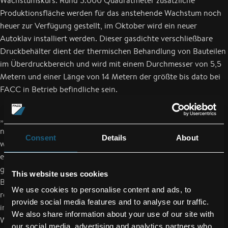
Wachstumskurs. Rund 5.000 Quadratmeter zusätzliche
Produktionsfläche werden für das anstehende Wachstum noch
heuer zur Verfügung gestellt, im Oktober wird ein neuer
Autoklav installiert werden. Dieser gasdichte verschließbare
Druckbehälter dient der thermischen Behandlung von Bauteilen
im Überdruckbereich und wird mit einem Durchmesser von 5,5
Metern und einer Länge von 14 Metern der größte bis dato bei
FACC in Betrieb befindliche sein.
„Unsere Auftragsbücher sind gut gefüllt und der Bedarf an
neuen, effizienten und treibstoffsparenden Luftfahrzeugen ist
Consent
Details
About
weiterhin hoch. Um die Marktanforderungen bestmöglich
erfüllen zu können und um für künftige Ratensteigerungen
gerüstet zu sein, investieren wir auch heuer wieder in
This website uses cookies
Baumaßnahmen und in neue Anlagen“, so Machtlinger. „Damit
We use cookies to personalise content and ads, to
reagieren wir auf die weltweit starke Nachfrage nach unseren
provide social media features and to analyse our traffic.
innovativen Leichtbauteilen, helfen unseren Kunden in ihren
We also share information about your use of our site with
Wachstumsplänen und bauen unsere Technologieführerschaft
our social media, advertising and analytics partners who