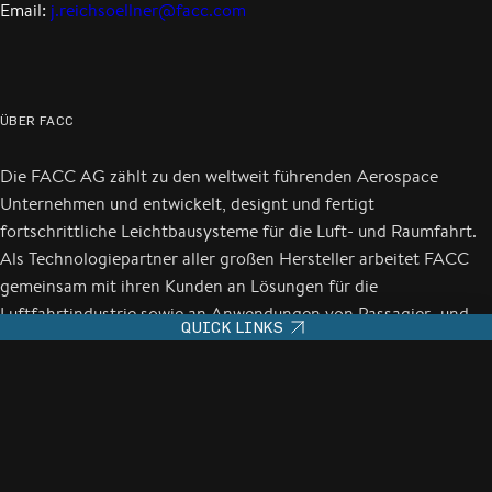
Email:
j.reichsoellner@facc.com
ÜBER FACC
Die FACC AG zählt zu den weltweit führenden Aerospace
Unternehmen und entwickelt, designt und fertigt
fortschrittliche Leichtbausysteme für die Luft- und Raumfahrt.
Als Technologiepartner aller großen Hersteller arbeitet FACC
gemeinsam mit ihren Kunden an Lösungen für die
Luftfahrtindustrie sowie an Anwendungen von Passagier- und
QUICK LINKS
Logistikdrohnen. Weltweit startet jede Sekunde ein Luftfahrzeug
mit FACC-Technologie an Bord. Im Geschäftsjahr 2025 erzielte
FACC einen Jahresumsatz von 984,4 Mio. EUR. Weltweit
werden über 3.900 Mitarbeiter*innen aus über 50 Nationen an
15 internationalen Standorten beschäftigt. Das Unternehmen
notiert an der Wiener Börse.