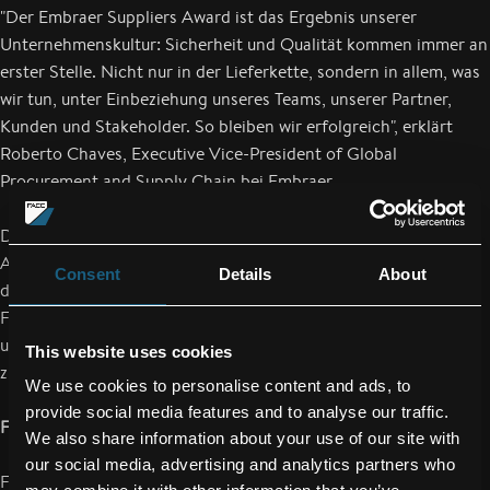
"Der Embraer Suppliers Award ist das Ergebnis unserer
Unternehmenskultur: Sicherheit und Qualität kommen immer an
erster Stelle. Nicht nur in der Lieferkette, sondern in allem, was
wir tun, unter Einbeziehung unseres Teams, unserer Partner,
Kunden und Stakeholder. So bleiben wir erfolgreich", erklärt
Roberto Chaves, Executive Vice-President of Global
Procurement and Supply Chain bei Embraer.
Darüber hinaus wurde die FACC in das Embraer Supplier
Advisory Council aufgenommen, ein strategisches Gremium, in
Consent
Details
About
dem die ausgezeichneten Zulieferer gemeinsam mit den
Führungskräften von Embraer Herausforderungen, Chancen
und Strategien diskutieren, um das volle Potenzial von Embraer
This website uses cookies
zu erschließen.
We use cookies to personalise content and ads, to
provide social media features and to analyse our traffic.
FACC als führender Partner von Embraer in Österreich
We also share information about your use of our site with
our social media, advertising and analytics partners who
FACC liefert seit vielen Jahren Produkte und Lösungen an