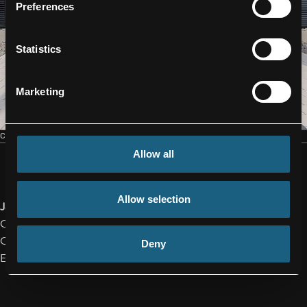
Preferences
Statistics
Marketing
CONTACT
Allow all
Allow selection
Jakob Reichsöllner-Frischling, MA
Corporate Spokesperson
Cell: +43/664/80119-2089
Deny
Email:
j.reichsoellner@facc.com