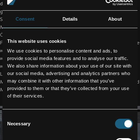
der Aktion entschieden haben, hat allerdings ein E-Bike
gewählt. Bei der Jobradaktion kooperiert die FACC mit dem
Schärdinger Unternehmen Leasemybike. FACC
Consent
Details
About
MitarbeiterInnen steht dort im größten Händlernetzwerk
Österreichs eine einzigartige Auswahl aus hochwertigen
This website uses cookies
Fahrrädern und E-Bikes zur Verfügung. Auslieferung und Service
werden in Regel von Betrieben in der Region durchgeführt,
We use cookies to personalise content and ads, to
wodurch auch die regionale Wertschöpfung weiter gesteigert
provide social media features and to analyse our traffic.
wird. „Wir sind stolz, dass wir mit FACC einen internationalen
We also share information about your use of our site with
Leitbetrieb als Partner gewonnen haben, der für nachhaltige
our social media, advertising and analytics partners who
may combine it with other information that you’ve
Mobilität steht“, streicht Leasemybike-Geschäftsführer Gerhard
provided to them or that they’ve collected from your use
Mayrhofer hervor.
of their services.
Consent
Necessary
Selection