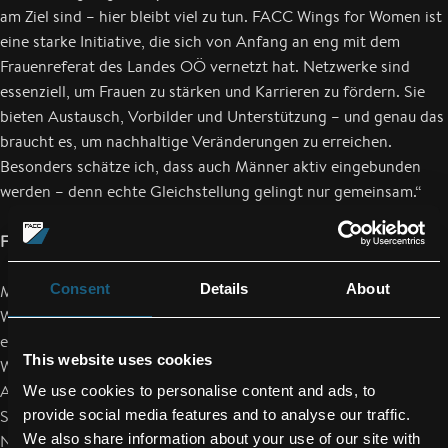
am Ziel sind – hier bleibt viel zu tun. FACC Wings for Women ist
eine starke Initiative, die sich von Anfang an eng mit dem
Frauenreferat des Landes OÖ vernetzt hat. Netzwerke sind
essenziell, um Frauen zu stärken und Karrieren zu fördern. Sie
bieten Austausch, Vorbilder und Unterstützung – und genau das
braucht es, um nachhaltige Veränderungen zu erreichen.
Besonders schätze ich, dass auch Männer aktiv eingebunden
werden – denn echte Gleichstellung gelingt nur gemeinsam.“
Frauennetzwerk als Karriereplattform
Consent
Details
About
Mit einer Keynote zum Thema „Von der Träumerei zur
Wirklichkeit – Wie man berufliche Träume zum Abheben bringt“
eröffnete Michaela Ernst, Mitgründerin der
This website uses cookies
Wirtschaftsplattform sheconomy, die Veranstaltung.
Anschließend diskutierten und reflektierten auf der Bühne LH-
We use cookies to personalise content and ads, to
provide social media features and to analyse our traffic.
Stv.in Mag.a Christine Haberlander gemeinsam mit Theresa
We also share information about your use of our site with
Neumüller (Geschäftsführerin Neumüller Rolltore GmbH),