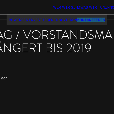
WER WIR SIND
WAS WIR TUN
INN
BEWERBEN
INVESTIEREN
INNOVIEREN
KONTAKTIEREN
 AG / VORSTANDSM
GERT BIS 2019
 der