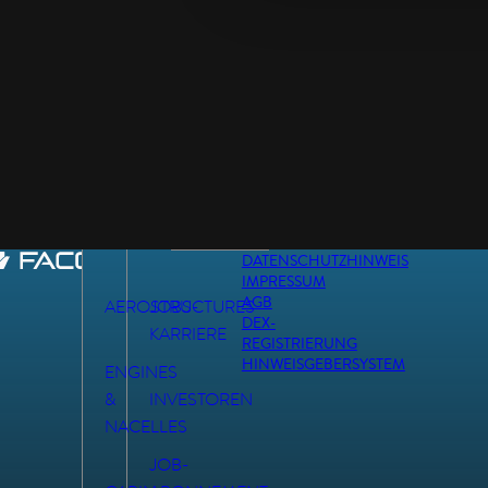
DATENSCHUTZHINWEIS
IMPRESSUM
AGB
AEROSTRUCTURES
JOBS-
DEX-
KARRIERE
REGISTRIERUNG
HINWEISGEBERSYSTEM
ENGINES
&
INVESTOREN
NACELLES
JOB-