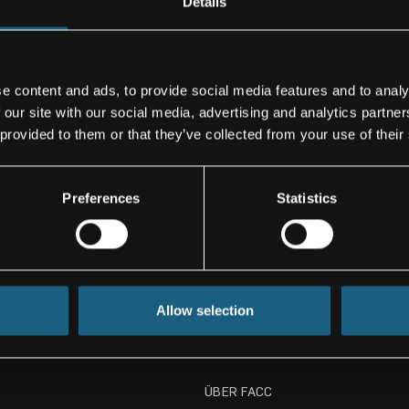
Details
e content and ads, to provide social media features and to analy
 our site with our social media, advertising and analytics partn
 provided to them or that they’ve collected from your use of their
Preferences
Statistics
Andreas Perotti
Director Marketing & Communi
Tel.: +43/59/616-1142
Cell: +43/664/ 80 119 1142
E-Mail:
a.perotti@facc.com
Allow selection
ÜBER FACC