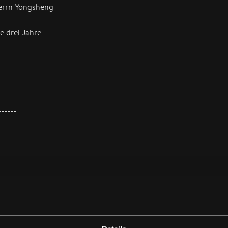
errn Yongsheng
e drei Jahre
------