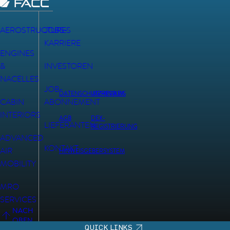
AEROSTRUCTURES
JOBS-
KARRIERE
ENGINES
&
INVESTOREN
NACELLES
JOB-
DATENSCHUTZHINWEIS
IMPRESSUM
CABIN
ABONNEMENT
INTERIORS
AGB
DEX-
LIEFERANTEN
REGISTRIERUNG
ADVANCED
KONTAKT
AIR
HINWEISGEBERSYSTEM
MOBILITY
MRO
SERVICES
NACH
OBEN
QUICK LINKS