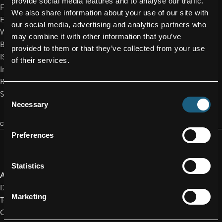
provide social media features and to analyse our traffic.
FAX: +43/59/616-81000
We also share information about your use of our site with
Email: office@facc.com
our social media, advertising and analytics partners who
WWW: www.facc.com
may combine it with other information that you’ve
Branche: Zulieferindustrie
provided to them or that they’ve collected from your use
ISIN: AT00000FACC2
of their services.
Indizes:
Börsen: Geregelter Freiverkehr: Wien
Sprache: Deutsch
Consent
Necessary
Selection
CONTACT
Preferences
Statistics
Andreas Perotti
Director Marketing & Communications
Marketing
Tel.: +43/59/616-1142
Cell: +43/664/ 80 119 1142