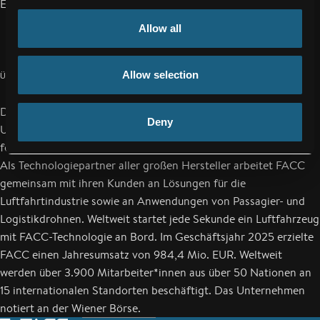
E-Mail:
a.perotti@facc.com
Allow all
Allow selection
ÜBER FACC
Die FACC AG zählt zu den weltweit führenden Aerospace
Deny
Unternehmen und entwickelt, designt und fertigt
fortschrittliche Leichtbausysteme für die Luft- und Raumfahrt.
Als Technologiepartner aller großen Hersteller arbeitet FACC
gemeinsam mit ihren Kunden an Lösungen für die
Luftfahrtindustrie sowie an Anwendungen von Passagier- und
Logistikdrohnen. Weltweit startet jede Sekunde ein Luftfahrzeug
mit FACC-Technologie an Bord. Im Geschäftsjahr 2025 erzielte
FACC einen Jahresumsatz von 984,4 Mio. EUR. Weltweit
werden über 3.900 Mitarbeiter*innen aus über 50 Nationen an
15 internationalen Standorten beschäftigt. Das Unternehmen
notiert an der Wiener Börse.