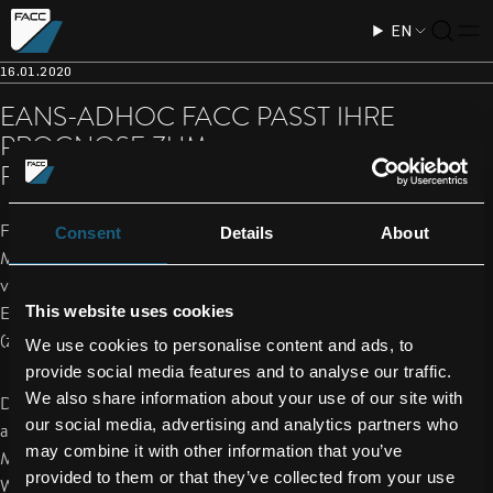
EN
16.01.2020
EANS-ADHOC FACC PASST IHRE
PROGNOSE ZUM
RUMPFGESCHÄFTSJAHR 2019 AN
Für das Geschäftsjahr 2019 (Rumpfgeschäftsjahr) geht das
Consent
Details
About
Management nach heutigem Kenntnisstand von einem Umsatz
von 668 Mio. EUR (zuvor 600 Mio. EUR) und einer
This website uses cookies
Ertragsmarge (EBIT) in einer Bandbreite von 5,2 % bis 5,7 %
(zuvor annähernd 6%) aus.
We use cookies to personalise content and ads, to
provide social media features and to analyse our traffic.
We also share information about your use of our site with
Die mittelfristigen Wachstums- und Ertragsziele bleiben
our social media, advertising and analytics partners who
aufrecht, wenn auch zeitlich abhängig von der
may combine it with other information that you’ve
Marktentwicklung – wesentliche Ratensteigerungen auf
provided to them or that they’ve collected from your use
Wachstumsprojekten sind abgeschlossen. In den kommenden