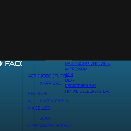
DATENSCHUTZHINWEIS
IMPRESSUM
AGB
AEROSTRUCTURES
JOBS-
DEX-
KARRIERE
REGISTRIERUNG
HINWEISGEBERSYSTEM
ENGINES
&
INVESTOREN
NACELLES
JOB-
CABIN
ABONNEMENT