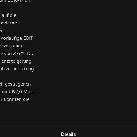
 auf die
 moderne
er
vorläufige EBIT
chszeitraum
e von 3,6 %. Die
ienzsteigerung
bnisverbesserung
ch gestiegenen
rund 197,0 Mio.
7 konnten die
t werden.
ahlen der FACC
Details