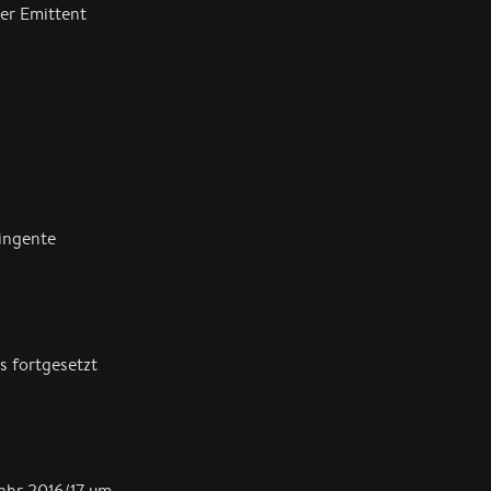
der Emittent
ingente
 fortgesetzt
ahr 2016/17 um