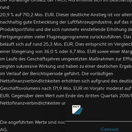
rund
20,9 % auf 710,2 Mio. EUR. Dieser deutliche Anstieg ist vor allem
nachhaltig gute Entwicklung der Luftfahrzeugindustrie, auf das
Produktportfolio und die sich nunmehr einstellende Erhöhung d
Fertigungsraten vieler Flugzeugprogramme zurückzuführen. Das 
beläuft sich auf rund 25,3 Mio. EUR. Dies entspricht im Verglei
einer Steigerung von 36,0 % oder 6,7 Mio. EUR sowie einer Marg
im Laufe des Geschäftsjahres umgesetzten Maßnahmen zur Effiz
zeigten sukzessive Wirkung und haben zu einer deutlichen Erge
im Verlauf der Berichtsperiode geführt. Die vorläufigen
Nettofinanzverbindlichkeiten erhöhten sich aufgrund des deutli
Geschäftsvolumens nach 171,9 Mio. EUR im Vorjahr moderat auf 
EUR. Gegenüber dem Wert zum Ende des dritten Quartals 2016/1
Nettofinanzverbindlichkeiten um mehr als 40 Mio. EUR reduzier
Die angeführten Werte sind noch ungeprüfte vorläufige IFRS-Z
AG.
Consent