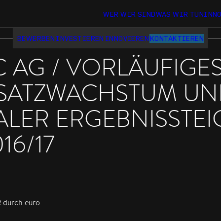
WER WIR SIND
WAS WIR TUN
INN
BEWERBEN
INVESTIEREN
INNOVIEREN
KONTAKTIEREN
 AG / VORLÄUFIGES
MSATZWACHSTUM U
LER ERGEBNISSTEI
16/17
R durch euro