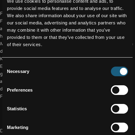
We use cookies to personalise content and ads, to
provide social media features and to analyse our traffic.
FACC hat den Schwerpunkt als Entwicklungs- und
We also share information about your use of our site with
Fertigungspartner von Flugzeugherstellern (OEM), während
our social media, advertising and analytics partners who
andere Partner direkte Geschäftsbeziehungen mit Airlines
may combine it with other information that you’ve
haben. Dadurch ergeben sich für FACC zusätzliche
provided to them or that they’ve collected from your use
Möglichkeiten - sowohl im Erstausstattungssegment als auch in
of their services.
direkter Kundenbeziehung mit Airlines. Ziel ist es,
Komplettlösungen aus einer Hand anbieten zu können: vom
Consent
Eingangsbereich über die Küche bis hin zur Hauptkabine. Dies
Necessary
Selection
gilt sowohl für die komplette Erstausstattung von Flugzeugen
als auch den Retrofit-, Reparatur- und Servicemarkt, der über
den neuen Geschäftsbereich „Aftermarket Services“ auch von
Preferences
FACC abgedeckt wird.
Statistics
Marketing
Die beteiligten Unternehmen verfügen über Fertigungsstätten