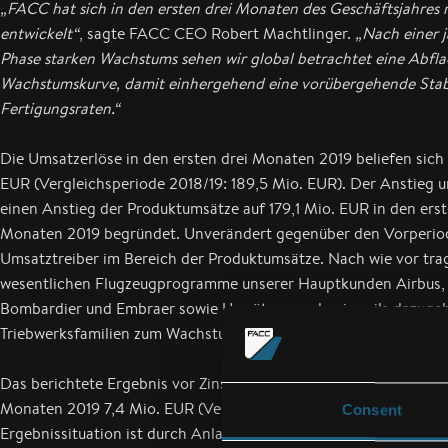
„FACC hat sich in den ersten drei Monaten des Geschäftsjahre
entwickelt“
, sagte FACC CEO Robert Machtlinger.
„Nach einer 
Phase starken Wachstums sehen wir global betrachtet eine Abfl
Wachstumskurve, damit einhergehend eine vorübergehende Stabi
Fertigungsraten.“
Die Umsatzerlöse in den ersten drei Monaten 2019 beliefen sich 
EUR (Vergleichsperiode 2018/19: 189,5 Mio. EUR). Der Anstieg um
einen Anstieg der Produktumsätze auf 179,1 Mio. EUR in den erst
Monaten 2019 begründet. Unverändert gegenüber den Vorperiod
Umsatztreiber im Bereich der Produktumsätze. Nach wie vor trag
wesentlichen Flugzeugprogramme unserer Hauptkunden Airbus,
Bombardier und Embraer sowie Umsätze aus den jeweils dazuge
Triebwerksfamilien zum Wachstum des Konzerns bei.
Das berichtete Ergebnis vor Zinsen und Steuern (EBIT) betrug in 
Monaten 2019 7,4 Mio. EUR (Vergleichsperiode 2018/19: 19,3 Mi
Consent
Ergebnissituation ist durch Anlaufkosten für kürzlich in Serie g