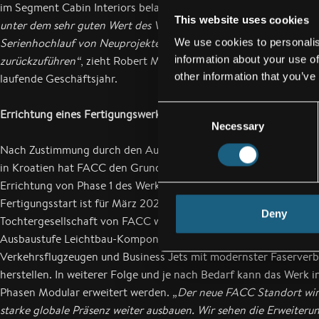
im Segment Cabin Interiors belastet.
„Das EBIT des ersten Quarta
This website uses cookies
unter dem sehr guten Wert des Vorjahres. Im Wesentlichen ist da
Serienhochlauf von Neuprojekten und damit verbundenen Mehr
We use cookies to personalis
information about your use of
zurückzuführen“
, zieht Robert Machtlinger ein Zwischenresümee
other information that you’ve
laufende Geschäftsjahr.
Consent
Errichtung eines Fertigungswerkes in Kroatien
Necessary
Selection
Nach Zustimmung durch den Aufsichtsrat zur Errichtung eines 
in Kroatien hat FACC den Grundstückskauf im Mai 2019 vollzoge
Errichtung von Phase 1 des Werkes wird im Oktober 2019 begon
Fertigungsstart ist für März 2021 geplant. Als 100-prozentige
Deny
Tochtergesellschaft von FACC wird die neue Produktionsstätte i
Ausbaustufe Leichtbau-Komponenten für Passagierkabinen von
Verkehrsflugzeugen und Business Jets mit modernster Faserver
herstellen. In weiterer Folge und je nach Bedarf kann das Werk i
Phasen Modular erweitert werden.
„Der neue FACC Standort wird
starke globale Präsenz weiter ausbauen. Wir sehen die Erweiterun