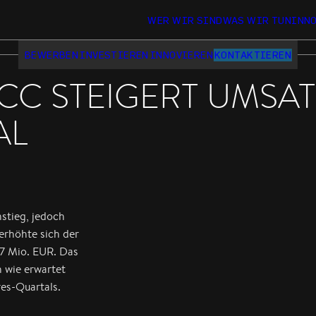
WER WIR SIND
WAS WIR TUN
INN
BEWERBEN
INVESTIEREN
INNOVIEREN
KONTAKTIEREN
FACC STEIGERT UMSA
AL
stieg, jedoch
erhöhte sich der
,7 Mio. EUR. Das
h wie erwartet
res-Quartals.