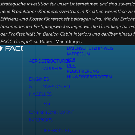
strategische Investition für unser Unternehmen und sind zuversich
neue Produktions-Kompetenzzentrum in Kroatien wesentlich zu 
Effizienz-und Kostenführerschaft beitragen wird. Mit der Errich
hochmodernen Fertigungswerkes legen wir die Grundlage für ei
der Profitabilität im Bereich Cabin Interiors und darüber hinaus 
FACC Gruppe“
, so Robert Machtlinger.
DATENSCHUTZHINWEIS
IMPRESSUM
AGB
AEROSTRUCTURES
JOBS-
DEX-
KARRIERE
REGISTRIERUNG
HINWEISGEBERSYSTEM
ENGINES
&
INVESTOREN
NACELLES
JOB-
CABIN
ABONNEMENT
INTERIORS
LIEFERANTEN