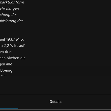
s marktkonform
jahrelangen
achung der
lisierung der
auf 193,7 Mio.
 2,2 % ist auf
en drei
en blieben die
en alle
 Boeing,
hörigen
den ersten drei
o. EUR). Die
Details
ebrachte Projekte