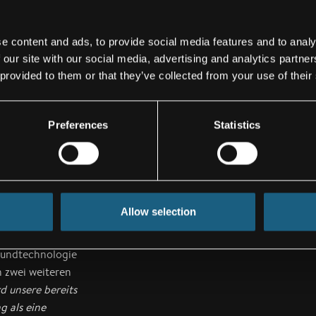
ls lag deutlich
s auf den
kosten
e content and ads, to provide social media features and to analy
 our site with our social media, advertising and analytics partn
 über das
 provided to them or that they’ve collected from your use of their
Preferences
Statistics
Fertigungswerkes
n. Mit der
nen,
Allow selection
n der ersten
bundtechnologie
n zwei weiteren
 unsere bereits
g als eine