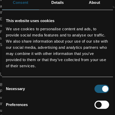
Consent
Details
About
abzuholen, wo er/sie steht, und auf jeden individuell einzugehen.
Wir unterstützen dich bei deiner fachlichen und persönlichen
Entwicklung – damit du auf dem Weg zum Berufsleben in
This website uses cookies
unendliche Höhen wachsen und deinen Horizont erweiterst.
We use cookies to personalise content and ads, to
FACC als internationales Unternehmen bietet darüber hinaus
provide social media features and to analyse our traffic.
sehr gute Entwicklungsmöglichkeiten und attraktive
We also share information about your use of our site with
Sozialleistungen und Benefits.
our social media, advertising and analytics partners who
may combine it with other information that you’ve
provided to them or that they’ve collected from your use
of their services.
UNSER ANGEBOT
Consent
Bei uns steht der Mensch im Mittelpunkt – nicht das perfekte
Necessary
Selection
Profil. Auch wenn Sie nicht alle genannten Anforderungen
vollständig erfüllen, freuen wir uns darauf, Sie kennenzulernen.
Was für uns zählt, ist Ihre Motivation, sich weiterzuentwickeln
Preferences
und gemeinsam mit uns zu wachsen. Getreu unserem Leitsatz: