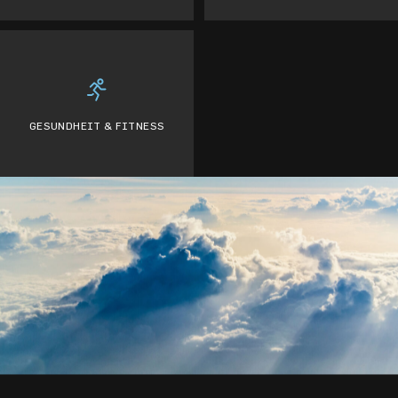
GESUNDHEIT & FITNESS
BEWERBUNG
ABSENDEN
JETZT BEWERBEN