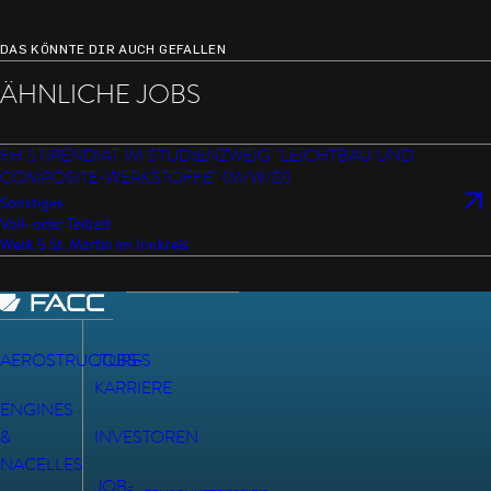
DAS KÖNNTE DIR AUCH GEFALLEN
ÄHNLICHE JOBS
FH STIPENDIAT IM STUDIENZWEIG "LEICHTBAU UND
COMPOSITE-WERKSTOFFE" (M/W/D)
Sonstiges
Voll- oder Teilzeit
Werk 5 St. Martin im Innkreis
AEROSTRUCTURES
JOBS-
KARRIERE
ENGINES
&
INVESTOREN
NACELLES
JOB-